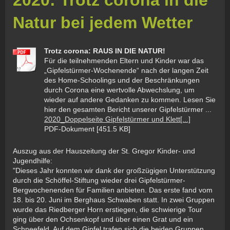
Natur bei jedem Wetter
Trotz corona: RAUS IN DIE NATUR!
Für die teilnehmenden Eltern und Kinder war das
„Gipfelstürmer-Wochenende“ nach der langen Zeit
des Home-Schoolings und der Beschränkungen
durch Corona eine wertvolle Abwechslung, um
wieder auf andere Gedanken zu kommen. Lesen Sie
hier den gesamten Bericht unserer Gipfelstürmer ...
2020_Doppelseite Gipfelstürmer und Klett[...]
PDF-Dokument [451.5 KB]
Auszug aus der Hauszeitung der St. Gregor Kinder- und
Jugendhilfe:
"Dieses Jahr konnten wir dank der großzügigen Unterstützung
durch die Schöffel-Stiftung wieder drei Gipfelstürmer-
Bergwochenenden für Familien anbieten. Das erste fand vom
18. bis 20. Juni im Berghaus Schwaben statt. In zwei Gruppen
wurde das Riedberger Horn erstiegen, die schwierige Tour
ging über den Ochsenkopf und über einen Grat und ein
Schneefeld. Auf dem Gipfel trafen sich die beiden Gruppen